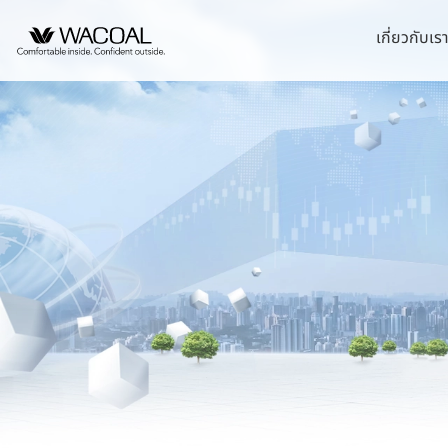
เกี่ยวกับเร
หน้าแรกนักลงทุนสัมพันธ์
วิสัยทัศน์ พันธกิจ และค
ชุดชั้นในสตรี
หลักการกำกับดูแลกิ
นโยบายการจัดการด้
บริษัท ไทยวาโก้ จำ
ข้อมูลองค์กร
ประวัติความเป็นมา
ชุดเด็ก
รายงานคณะกรรมกา
กลยุทธ์ด้านความยั่ง
บริษัท วาโก้ศรีราชา
ยั่งยืน
ข้อมูลองค์กรโดยสังเขป
ลักษณะการประกอบธุรก
ชุดชั้นนอกสตรี
นโยบายด้านสังคม
บริษัท วาโก้ลำพูน จ
รายงานการปฎิบัติต
โครงสร้างการถือหุ้น
โครงสร้างองค์กร
นโยบายด้านสิ่งแวด
บริษัท วาโก้กบินทร์บุ
การต่อต้านคอร์รัปชั
โครงสร้างบริษัทในกลุ่ม
การขับเคลื่อนธุรกิจเ
บริษัท ภัทยากบินทร์บ
จุดเด่นทางการเงิน
นโยบายการแจ้งเบาะ
ข้อบังคับบริษัท
การบริหารจัดการห่ว
บริษัท โทรา 1010 จ
สรุปข้อมูลทางการเงิน
นโยบายการกำกับดูแ
บริษัท วาโก้แม่สอด 
ความสามารถในการทำกำไร
นโยบายการสรรหากรร
ความมีเสถียรภาพ
อัตราส่วนต่อหุ้น
ข้อมูลราคาหลักทรัพย์