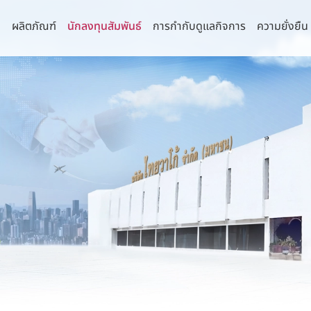
า
ผลิตภัณฑ์
นักลงทุนสัมพันธ์
การกำกับดูแลกิจการ
ความยั่งยืน
่านิยม
จการที่ดี
านความยั่งยืน
กัด (มหาชน)
รายงานประจำปีและรายไตรมาส
คณะกรรมการ
นโยบายการบริหาร
รธรรมาภิบาลและการพัฒนาเพื่อความ
ยืน
 จำกัด
งบการเงิน
คณะกรรมการบริษัท
นโยบายด้านภาษี
ิจ
ำกัด
รายงานประจำปี (แบบ 56-1 One Report)
คณะกรรมการตรวจสอบ
นโยบายด้านสิทธิ
ามหลักการกำกับดูแลกิจการ
ล้อม
รี จำกัด
การวิเคราะห์และคำอธิบายของฝ่ายจัดการ
คณะกรรมการสรรหาและพิจารณาค่า
นโยบายความเป็นส
น
ตอบแทน
พื่อความยั่งยืน
ุรี จำกัด
IR Download
นโยบายความมั่นค
แสหรือข้อร้องเรียน
คณะกรรมการบริหารความเสี่ยง
คอมพิวเตอร์
งโซ่คุณค่าของธุรกิจ
ำกัด
ข้อมูลสำหรับผู้ถือหุ้น
ลบริษัทย่อยและบริษัทร่วม
คณะกรรมการธรรมาภิบาลและการพัฒนาเพื่อ
นโยบายการสื่อสา
จำกัด
การประชุมผู้ถือหุ้น
ความยั่งยืน
มการบริษัทและผู้บริหารระดับสูง
นโยบายและการจ่ายเงินปันผล
คณะกรรมการบริหาร
ผู้บริหาร