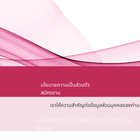
นโยบายความเป็นส่วนตัว
สมัครงาน
เราให้ความสำคัญต่อข้อมูลส่วนบุคคลของท่าน หา
สงวนลิขสิทธิ์ © พ.ศ.2566 บริษัท ไทยวาโก้ จำกัด
(มหาชน)