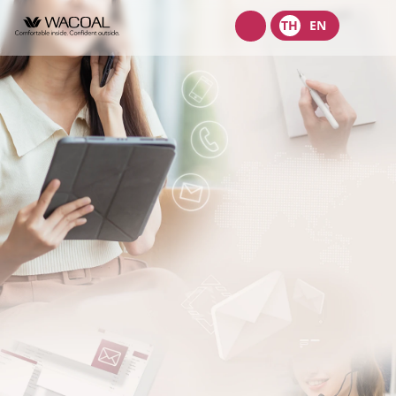
Wacoal
TH
EN
shop
เกี่ยวกับเรา
วิสัยทัศน์ พันธกิจ และค่านิยม
ผลิตภัณฑ์
ประวัติความเป็นมา
ชุดชั้นในสตรี
นักลงทุนสัมพันธ์
ลักษณะการประกอบธุรกิจ
ชุดเด็ก
หน้าแรกนักลงทุนสัมพันธ์
การกำกับดูแลกิจการ
โครงสร้างองค์กร
ชุดชั้นนอกสตรี
ข้อมูลองค์กร
คณะกรรมการ
หลักการกำกับดูแลกิจการที่ดี
ความยั่งยืน
จุดเด่นทางการเงิน
โครงสร้างบริษัทในกลุ่ม
รายงานคณะกรรมการธรรมาภิบาลและการพัฒนาเพื่อความยั่งยืน
นโยบายการจัดการด้านความยั่งยืน
ข่าวสาร
รายงานประจำปีและรายไตรมาส
ผู้บริหาร
รายงานการปฎิบัติตามหลักการกำกับดูแลกิจการ
กลยุทธ์ด้านความยั่งยืน
ข้อมูลราคาหลักทรัพย์
ข้อบังคับบริษัท
สมัครงาน
การต่อต้านคอร์รัปชัน
นโยบายด้านสังคม
ข้อมูลสำหรับผู้ถือหุ้น
นโยบายการแจ้งเบาะแสหรือข้อร้องเรียน
ติดต่อ
นโยบายด้านสิ่งแวดล้อม
ข่าวสารเพื่อนักลงทุน
นโยบายการกำกับดูแลบริษัทย่อยและบริษัทร่วม
การขับเคลื่อนธุรกิจเพื่อความยั่งยืน
บริษัท ไทยวาโก้ จำกัด (มหาชน)
ข้อมูลนำเสนอ
นโยบายการสรรหากรรมการบริษัทและผู้บริหารระดับสูง
การบริหารจัดการห่วงโซ่คุณค่าของธุรกิจ
บริษัท วาโก้ศรีราชา จำกัด
สอบถามข้อมูลนักลงทุน