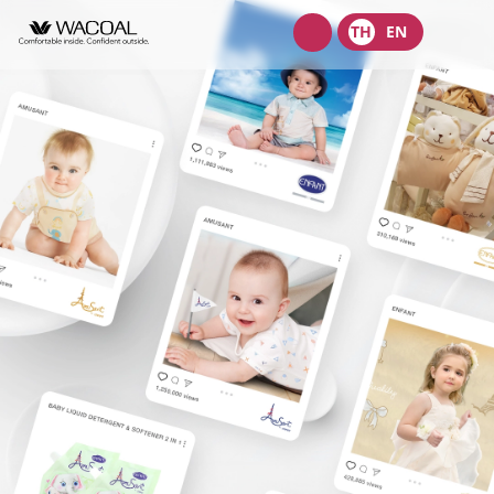
Wacoal
TH
EN
shop
เกี่ยวกับเรา
วิสัยทัศน์ พันธกิจ และค่านิยม
ผลิตภัณฑ์
ประวัติความเป็นมา
ชุดชั้นในสตรี
นักลงทุนสัมพันธ์
ลักษณะการประกอบธุรกิจ
ชุดเด็ก
หน้าแรกนักลงทุนสัมพันธ์
การกำกับดูแลกิจการ
โครงสร้างองค์กร
ชุดชั้นนอกสตรี
ข้อมูลองค์กร
คณะกรรมการ
หลักการกำกับดูแลกิจการที่ดี
ความยั่งยืน
จุดเด่นทางการเงิน
โครงสร้างบริษัทในกลุ่ม
รายงานคณะกรรมการธรรมาภิบาลและการพัฒนาเพื่อความยั่งยืน
นโยบายการจัดการด้านความยั่งยืน
ข่าวสาร
รายงานประจำปีและรายไตรมาส
ผู้บริหาร
รายงานการปฎิบัติตามหลักการกำกับดูแลกิจการ
กลยุทธ์ด้านความยั่งยืน
ข้อมูลราคาหลักทรัพย์
ข้อบังคับบริษัท
สมัครงาน
การต่อต้านคอร์รัปชัน
นโยบายด้านสังคม
ข้อมูลสำหรับผู้ถือหุ้น
นโยบายการแจ้งเบาะแสหรือข้อร้องเรียน
ติดต่อ
นโยบายด้านสิ่งแวดล้อม
ข่าวสารเพื่อนักลงทุน
นโยบายการกำกับดูแลบริษัทย่อยและบริษัทร่วม
การขับเคลื่อนธุรกิจเพื่อความยั่งยืน
บริษัท ไทยวาโก้ จำกัด (มหาชน)
ข้อมูลนำเสนอ
นโยบายการสรรหากรรมการบริษัทและผู้บริหารระดับสูง
การบริหารจัดการห่วงโซ่คุณค่าของธุรกิจ
บริษัท วาโก้ศรีราชา จำกัด
สอบถามข้อมูลนักลงทุน