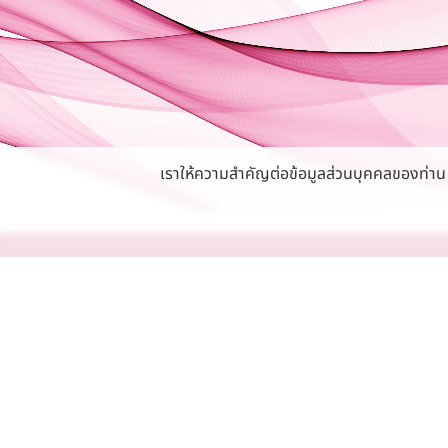
เราให้ความสำคัญต่อข้อมูลส่วนบุคคลของท่าน หา
นโยบายความเป็นส่วนตัว
สมัครงาน
สงวนลิขสิทธิ์ © พ.ศ.2566 บริษัท ไทยวาโก้ จำกัด
(มหาชน)