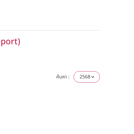
อีเมลรับข่าวสาร
eport)
ค้นหา :