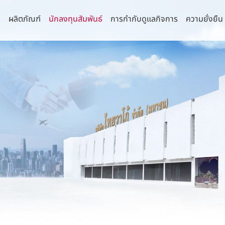
า
ผลิตภัณฑ์
นักลงทุนสัมพันธ์
การกำกับดูแลกิจการ
ความยั่งยืน
่านิยม
จการที่ดี
านความยั่งยืน
กัด (มหาชน)
รายงานประจำปีและรายไตรมาส
คณะกรรมการ
นโยบายการบริหาร
รธรรมาภิบาลและการพัฒนาเพื่อความ
ยืน
 จำกัด
งบการเงิน
คณะกรรมการบริษัท
นโยบายด้านภาษี
ิจ
ำกัด
รายงานประจำปี (แบบ 56-1 One Report)
คณะกรรมการตรวจสอบ
นโยบายด้านสิทธิ
ามหลักการกำกับดูแลกิจการ
ล้อม
รี จำกัด
การวิเคราะห์และคำอธิบายของฝ่ายจัดการ
คณะกรรมการสรรหาและพิจารณาค่า
นโยบายความเป็นส
น
ตอบแทน
พื่อความยั่งยืน
ุรี จำกัด
IR Download
นโยบายความมั่นค
แสหรือข้อร้องเรียน
คณะกรรมการบริหารความเสี่ยง
คอมพิวเตอร์
งโซ่คุณค่าของธุรกิจ
ำกัด
ข้อมูลสำหรับผู้ถือหุ้น
ลบริษัทย่อยและบริษัทร่วม
คณะกรรมการธรรมาภิบาลและการพัฒนาเพื่อ
นโยบายการสื่อสา
จำกัด
การประชุมผู้ถือหุ้น
ความยั่งยืน
มการบริษัทและผู้บริหารระดับสูง
นโยบายและการจ่ายเงินปันผล
คณะกรรมการบริหาร
ผู้บริหาร