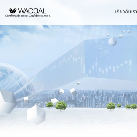
เกี่ยวกับเร
หน้าแรกนักลงทุนสัมพันธ์
วิสัยทัศน์ พันธกิจ และค
ชุดชั้นในสตรี
หลักการกำกับดูแลกิ
นโยบายการจัดการด้
บริษัท ไทยวาโก้ จำ
ข้อมูลองค์กร
ประวัติความเป็นมา
ชุดเด็ก
รายงานคณะกรรมกา
กลยุทธ์ด้านความยั่ง
บริษัท วาโก้ศรีราชา
ยั่งยืน
ข้อมูลองค์กรโดยสังเขป
ลักษณะการประกอบธุรก
ชุดชั้นนอกสตรี
นโยบายด้านสังคม
บริษัท วาโก้ลำพูน จ
รายงานการปฎิบัติต
โครงสร้างการถือหุ้น
โครงสร้างองค์กร
นโยบายด้านสิ่งแวด
บริษัท วาโก้กบินทร์บุ
การต่อต้านคอร์รัปชั
โครงสร้างบริษัทในกลุ่ม
การขับเคลื่อนธุรกิจเ
บริษัท ภัทยากบินทร์บ
จุดเด่นทางการเงิน
นโยบายการแจ้งเบาะ
ข้อบังคับบริษัท
การบริหารจัดการห่ว
บริษัท โทรา 1010 จ
สรุปข้อมูลทางการเงิน
นโยบายการกำกับดูแ
บริษัท วาโก้แม่สอด 
ความสามารถในการทำกำไร
นโยบายการสรรหากรร
ความมีเสถียรภาพ
อัตราส่วนต่อหุ้น
ข้อมูลราคาหลักทรัพย์