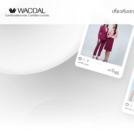
เกี่ยวกับเร
หน้าแรกนักลงทุนสัมพันธ์
วิสัยทัศน์ พันธกิจ และค
ชุดชั้นในสตรี
หลักการกำกับดูแลกิ
นโยบายการจัดการด้
บริษัท ไทยวาโก้ จำ
ข้อมูลองค์กร
ประวัติความเป็นมา
ชุดเด็ก
รายงานคณะกรรมกา
กลยุทธ์ด้านความยั่ง
บริษัท วาโก้ศรีราชา
ยั่งยืน
ข้อมูลองค์กรโดยสังเขป
ลักษณะการประกอบธุรก
ชุดชั้นนอกสตรี
นโยบายด้านสังคม
บริษัท วาโก้ลำพูน จ
รายงานการปฎิบัติต
โครงสร้างการถือหุ้น
โครงสร้างองค์กร
นโยบายด้านสิ่งแวด
บริษัท วาโก้กบินทร์บุ
การต่อต้านคอร์รัปชั
โครงสร้างบริษัทในกลุ่ม
การขับเคลื่อนธุรกิจเ
บริษัท ภัทยากบินทร์บ
จุดเด่นทางการเงิน
นโยบายการแจ้งเบาะ
ข้อบังคับบริษัท
การบริหารจัดการห่ว
บริษัท โทรา 1010 จ
สรุปข้อมูลทางการเงิน
นโยบายการกำกับดูแ
บริษัท วาโก้แม่สอด 
ความสามารถในการทำกำไร
นโยบายการสรรหากรร
ความมีเสถียรภาพ
อัตราส่วนต่อหุ้น
ข้อมูลราคาหลักทรัพย์