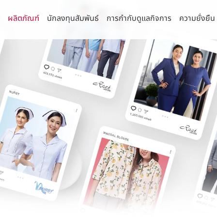
า
ผลิตภัณฑ์
นักลงทุนสัมพันธ์
การกำกับดูแลกิจการ
ความยั่งยืน
่านิยม
จการที่ดี
านความยั่งยืน
กัด (มหาชน)
รายงานประจำปีและรายไตรมาส
คณะกรรมการ
นโยบายการบริหาร
รธรรมาภิบาลและการพัฒนาเพื่อความ
ยืน
 จำกัด
งบการเงิน
คณะกรรมการบริษัท
นโยบายด้านภาษี
ิจ
ำกัด
รายงานประจำปี (แบบ 56-1 One Report)
คณะกรรมการตรวจสอบ
นโยบายด้านสิทธิ
ามหลักการกำกับดูแลกิจการ
ล้อม
รี จำกัด
การวิเคราะห์และคำอธิบายของฝ่ายจัดการ
คณะกรรมการสรรหาและพิจารณาค่า
นโยบายความเป็นส
น
ตอบแทน
พื่อความยั่งยืน
ุรี จำกัด
IR Download
นโยบายความมั่นค
แสหรือข้อร้องเรียน
คณะกรรมการบริหารความเสี่ยง
คอมพิวเตอร์
งโซ่คุณค่าของธุรกิจ
ำกัด
ข้อมูลสำหรับผู้ถือหุ้น
ลบริษัทย่อยและบริษัทร่วม
คณะกรรมการธรรมาภิบาลและการพัฒนาเพื่อ
นโยบายการสื่อสา
จำกัด
การประชุมผู้ถือหุ้น
ความยั่งยืน
มการบริษัทและผู้บริหารระดับสูง
นโยบายและการจ่ายเงินปันผล
คณะกรรมการบริหาร
ผู้บริหาร