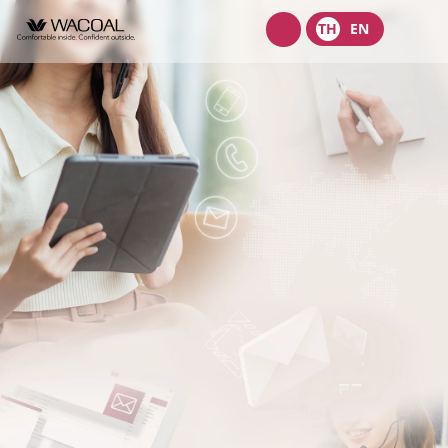
Wacoal
TH
EN
shop
เกี่ยวกับเรา
วิสัยทัศน์ พันธกิจ และค่านิยม
ผลิตภัณฑ์
ประวัติความเป็นมา
ชุดชั้นในสตรี
นักลงทุนสัมพันธ์
ลักษณะการประกอบธุรกิจ
ชุดเด็ก
หน้าแรกนักลงทุนสัมพันธ์
การกำกับดูแลกิจการ
โครงสร้างองค์กร
ชุดชั้นนอกสตรี
ข้อมูลองค์กร
คณะกรรมการ
หลักการกำกับดูแลกิจการที่ดี
ความยั่งยืน
จุดเด่นทางการเงิน
โครงสร้างบริษัทในกลุ่ม
รายงานคณะกรรมการธรรมาภิบาลและการพัฒนาเพื่อความยั่งยืน
นโยบายการจัดการด้านความยั่งยืน
ข่าวสาร
รายงานประจำปีและรายไตรมาส
ผู้บริหาร
รายงานการปฎิบัติตามหลักการกำกับดูแลกิจการ
กลยุทธ์ด้านความยั่งยืน
ข้อมูลราคาหลักทรัพย์
ข้อบังคับบริษัท
สมัครงาน
การต่อต้านคอร์รัปชัน
นโยบายด้านสังคม
ข้อมูลสำหรับผู้ถือหุ้น
นโยบายการแจ้งเบาะแสหรือข้อร้องเรียน
ติดต่อ
นโยบายด้านสิ่งแวดล้อม
ข่าวสารเพื่อนักลงทุน
นโยบายการกำกับดูแลบริษัทย่อยและบริษัทร่วม
การขับเคลื่อนธุรกิจเพื่อความยั่งยืน
บริษัท ไทยวาโก้ จำกัด (มหาชน)
ข้อมูลนำเสนอ
นโยบายการสรรหากรรมการบริษัทและผู้บริหารระดับสูง
การบริหารจัดการห่วงโซ่คุณค่าของธุรกิจ
บริษัท วาโก้ศรีราชา จำกัด
สอบถามข้อมูลนักลงทุน