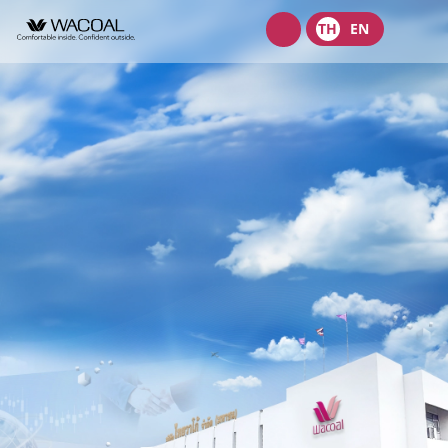
Wacoal
TH
EN
shop
เกี่ยวกับเรา
วิสัยทัศน์ พันธกิจ และค่านิยม
ผลิตภัณฑ์
ประวัติความเป็นมา
ชุดชั้นในสตรี
นักลงทุนสัมพันธ์
ลักษณะการประกอบธุรกิจ
ชุดเด็ก
หน้าแรกนักลงทุนสัมพันธ์
การกำกับดูแลกิจการ
โครงสร้างองค์กร
ชุดชั้นนอกสตรี
ข้อมูลองค์กร
คณะกรรมการ
หลักการกำกับดูแลกิจการที่ดี
ความยั่งยืน
จุดเด่นทางการเงิน
โครงสร้างบริษัทในกลุ่ม
รายงานคณะกรรมการธรรมาภิบาลและการพัฒนาเพื่อความยั่งยืน
นโยบายการจัดการด้านความยั่งยืน
ข่าวสาร
รายงานประจำปีและรายไตรมาส
ผู้บริหาร
รายงานการปฎิบัติตามหลักการกำกับดูแลกิจการ
กลยุทธ์ด้านความยั่งยืน
ข้อมูลราคาหลักทรัพย์
ข้อบังคับบริษัท
สมัครงาน
การต่อต้านคอร์รัปชัน
นโยบายด้านสังคม
ข้อมูลสำหรับผู้ถือหุ้น
นโยบายการแจ้งเบาะแสหรือข้อร้องเรียน
ติดต่อ
นโยบายด้านสิ่งแวดล้อม
ข่าวสารเพื่อนักลงทุน
นโยบายการกำกับดูแลบริษัทย่อยและบริษัทร่วม
การขับเคลื่อนธุรกิจเพื่อความยั่งยืน
บริษัท ไทยวาโก้ จำกัด (มหาชน)
ข้อมูลนำเสนอ
นโยบายการสรรหากรรมการบริษัทและผู้บริหารระดับสูง
การบริหารจัดการห่วงโซ่คุณค่าของธุรกิจ
บริษัท วาโก้ศรีราชา จำกัด
สอบถามข้อมูลนักลงทุน