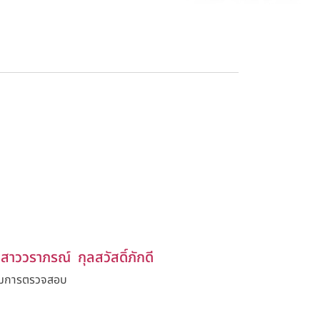
อีเมลรับข่าวสาร
สาววราภรณ์ กุลสวัสดิ์ภักดี
มการตรวจสอบ