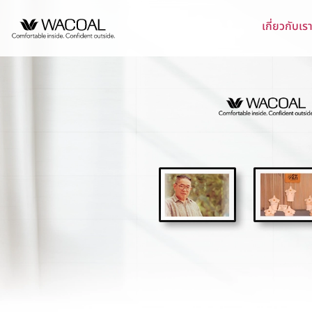
เกี่ยวกับเร
หน้าแรกนักลงทุนสัมพันธ์
วิสัยทัศน์ พันธกิจ และค
ชุดชั้นในสตรี
หลักการกำกับดูแลกิ
นโยบายการจัดการด้
บริษัท ไทยวาโก้ จำ
ข้อมูลองค์กร
ประวัติความเป็นมา
ชุดเด็ก
รายงานคณะกรรมกา
กลยุทธ์ด้านความยั่ง
บริษัท วาโก้ศรีราชา
ยั่งยืน
ข้อมูลองค์กรโดยสังเขป
ลักษณะการประกอบธุรก
ชุดชั้นนอกสตรี
นโยบายด้านสังคม
บริษัท วาโก้ลำพูน จ
รายงานการปฎิบัติต
โครงสร้างการถือหุ้น
โครงสร้างองค์กร
นโยบายด้านสิ่งแวด
บริษัท วาโก้กบินทร์บุ
การต่อต้านคอร์รัปชั
โครงสร้างบริษัทในกลุ่ม
การขับเคลื่อนธุรกิจเ
บริษัท ภัทยากบินทร์บ
จุดเด่นทางการเงิน
นโยบายการแจ้งเบาะ
ข้อบังคับบริษัท
การบริหารจัดการห่ว
บริษัท โทรา 1010 จ
สรุปข้อมูลทางการเงิน
นโยบายการกำกับดูแ
บริษัท วาโก้แม่สอด 
ความสามารถในการทำกำไร
นโยบายการสรรหากรร
ความมีเสถียรภาพ
อัตราส่วนต่อหุ้น
ข้อมูลราคาหลักทรัพย์