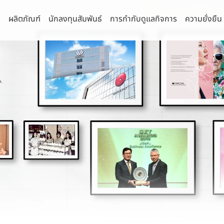
า
ผลิตภัณฑ์
นักลงทุนสัมพันธ์
การกำกับดูแลกิจการ
ความยั่งยืน
่านิยม
จการที่ดี
านความยั่งยืน
กัด (มหาชน)
รายงานประจำปีและรายไตรมาส
คณะกรรมการ
นโยบายการบริหาร
รธรรมาภิบาลและการพัฒนาเพื่อความ
ยืน
 จำกัด
งบการเงิน
คณะกรรมการบริษัท
นโยบายด้านภาษี
ิจ
ำกัด
รายงานประจำปี (แบบ 56-1 One Report)
คณะกรรมการตรวจสอบ
นโยบายด้านสิทธิ
ามหลักการกำกับดูแลกิจการ
ล้อม
รี จำกัด
การวิเคราะห์และคำอธิบายของฝ่ายจัดการ
คณะกรรมการสรรหาและพิจารณาค่า
นโยบายความเป็นส
น
ตอบแทน
พื่อความยั่งยืน
ุรี จำกัด
IR Download
นโยบายความมั่นค
แสหรือข้อร้องเรียน
คณะกรรมการบริหารความเสี่ยง
คอมพิวเตอร์
งโซ่คุณค่าของธุรกิจ
ำกัด
ข้อมูลสำหรับผู้ถือหุ้น
ลบริษัทย่อยและบริษัทร่วม
คณะกรรมการธรรมาภิบาลและการพัฒนาเพื่อ
นโยบายการสื่อสา
จำกัด
การประชุมผู้ถือหุ้น
ความยั่งยืน
มการบริษัทและผู้บริหารระดับสูง
นโยบายและการจ่ายเงินปันผล
คณะกรรมการบริหาร
ผู้บริหาร