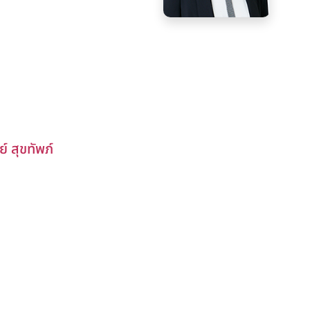
 สุขทัพภ์