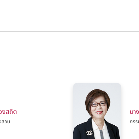
จงสถิต
นาง
จสอบ
กรร