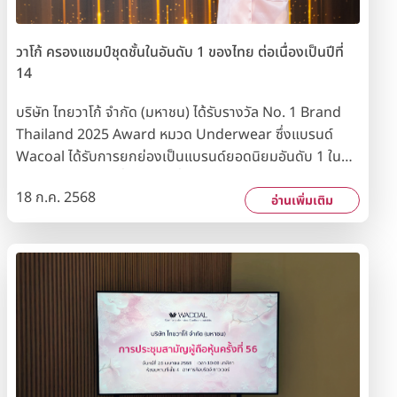
วาโก้ ครองแชมป์ชุดชั้นในอันดับ 1 ของไทย ต่อเนื่องเป็นปีที่
14
บริษัท ไทยวาโก้ จำกัด (มหาชน) ได้รับรางวัล No. 1 Brand
Thailand 2025 Award หมวด Underwear ซึ่งแบรนด์
Wacoal ได้รับการยกย่องเป็นแบรนด์ยอดนิยมอันดับ 1 ใน
หมวดชุดชั้นในต่อเนื่องเป็นปีที่ 14 จากผลสำรวจความนิยม
18 ก.ค. 2568
ของผู้บริโภคผ่านกลุ่มตัวอย่างทั่วประเทศ โดยนิตยสาร
อ่านเพิ่มเติม
Marketeer และสถาบันวิจัยการตลาดระดับโลก รางวัลนี้ถือ
เป็นอีกหนึ่งความภาคภูมิใจของ Wacoal ที่ยังคงยึดมั่นในการ
สร้างสรรค์ผลิตภัณฑ์คุณภาพ ภายใต้แนวคิด “Pride of
Wacoal - วาโก้ภูมิใจในสิ่งที่ทำ” ด้วยการพัฒนานวัตกรรมและ
การออกแบบที่ทันสมัย ควบคู่กับกระบวนการผลิตที่เป็นมิตร
ต่อสิ่งแวดล้อม ทำให้ Wacoal ยังคงครองตำแหน่งแบรนด์ชุด
ชั้นในอันดับหนึ่งในใจผู้บริโภคเสมอ