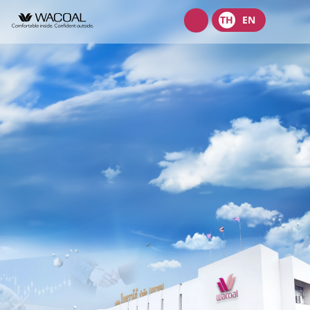
Wacoal
TH
EN
shop
เกี่ยวกับเรา
วิสัยทัศน์ พันธกิจ และค่านิยม
ผลิตภัณฑ์
ประวัติความเป็นมา
ชุดชั้นในสตรี
นักลงทุนสัมพันธ์
ลักษณะการประกอบธุรกิจ
ชุดเด็ก
หน้าแรกนักลงทุนสัมพันธ์
การกำกับดูแลกิจการ
โครงสร้างองค์กร
ชุดชั้นนอกสตรี
ข้อมูลองค์กร
คณะกรรมการ
หลักการกำกับดูแลกิจการที่ดี
ความยั่งยืน
จุดเด่นทางการเงิน
โครงสร้างบริษัทในกลุ่ม
รายงานคณะกรรมการธรรมาภิบาลและการพัฒนาเพื่อความยั่งยืน
นโยบายการจัดการด้านความยั่งยืน
ข่าวสาร
รายงานประจำปีและรายไตรมาส
ผู้บริหาร
รายงานการปฎิบัติตามหลักการกำกับดูแลกิจการ
กลยุทธ์ด้านความยั่งยืน
ข้อมูลราคาหลักทรัพย์
ข้อบังคับบริษัท
สมัครงาน
การต่อต้านคอร์รัปชัน
นโยบายด้านสังคม
ข้อมูลสำหรับผู้ถือหุ้น
นโยบายการแจ้งเบาะแสหรือข้อร้องเรียน
ติดต่อ
นโยบายด้านสิ่งแวดล้อม
ข่าวสารเพื่อนักลงทุน
นโยบายการกำกับดูแลบริษัทย่อยและบริษัทร่วม
การขับเคลื่อนธุรกิจเพื่อความยั่งยืน
บริษัท ไทยวาโก้ จำกัด (มหาชน)
ข้อมูลนำเสนอ
นโยบายการสรรหากรรมการบริษัทและผู้บริหารระดับสูง
การบริหารจัดการห่วงโซ่คุณค่าของธุรกิจ
บริษัท วาโก้ศรีราชา จำกัด
สอบถามข้อมูลนักลงทุน