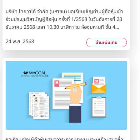
บริษัท ไทยวาโก้ จำกัด (มหาชน) ขอเรียนเชิญท่านผู้ถือหุ้นเข้า
ร่วมประชุมวิสามัญผู้ถือหุ้น ครั้งที่ 1/2568 ในวันอังคารที่ 23
ธันวาคม 2568 เวลา 10.30 นาฬิกา ณ ห้องมหานที ชั้น 4
อาคารคิงบริดจ์ ทาวเวอร์ ถนนพระราม 3 ทั้งนี้วันกำหนดราย
24 พ.ย. 2568
ชื่อผู้ถือหุ้น (Record Date) ที่มีสิทธิเข้าร่วมประชุมวิสามัญผู้
อ่านเพิ่มเติม
ถือหุ้น คือวันจันทร์ที่ 10 พฤศจิกายน 2568
ขอเรียนเชิญผู้ถือหุ้นเสนอวาระการประชุม และ/หรือ เสนอชื่อ