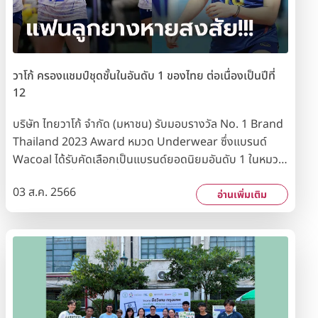
โครงการที่สำคัญของบริษัทฯ เช่น - โครงการ “ขวดใสเพื่อโลก
สวย” นำขวดพลาสติกมารีไซเคิลและแปรรูปเป็นเส้นด้าย เพื่อ
นำมาออกแบบผลิตภัณฑ์ที่เป็นมิตรต่อสิ่งแวดล้อม เช่น
ผลิตภัณฑ์ชุดชั้นใน - โครงการ “Traval Bra บราม้วนได้” นำ
วาโก้ ครองแชมป์ชุดชั้นในอันดับ 1 ของไทย ต่อเนื่องเป็นปีที่
ยางพารามาทำเป็นโครงชุดชั้นในแทนโครงเหล็ก - โครงการ
12
“Wacoal Braday” รับบริจาคชุดชั้นในเก่าที่ไม่ใช้แล้วหรือ
เสื่อมสภาพมาจัดการอย่างมีระบบและกำจัดอย่างถูกวิธี พร้อม
บริษัท ไทยวาโก้ จำกัด (มหาชน) รับมอบรางวัล No. 1 Brand
ทั้งแปรเปลี่ยนเป็นพลังงานเชื้อเพลิง ช่วยลดขยะชุมชน ลดการ
Thailand 2023 Award หมวด Underwear ซึ่งแบรนด์
ใช้ทรัพยากรธรรมชาติ และลดผลกระทบจากสภาวะโลกร้อน -
Wacoal ได้รับคัดเลือกเป็นแบรนด์ยอดนิยมอันดับ 1 ในหมวด
แคมเปญ Wacoal Love Earth ที่มีแนวคิด “NOT A
ชุดชั้นในต่อเนื่องเป็นปีที่ 12 จากผลสำรวจความนิยมของผู้
03 ส.ค. 2566
COLLECTION. IT’S OUR MISSION.” เพราะวาโก้ไม่ใช่แค่
บริโภคจากกลุ่มตัวอย่างทั่วประเทศ โดยนิตยสาร Marketeer
อ่านเพิ่มเติม
คอลเลกชันชุดชั้นใน แต่คือภารกิจรักษ์โลกอย่างยั่งยืน ทั้งนี้
และสถาบันวิจัยการตลาดระดับโลก รางวัลดังกล่าวสะท้อนให้
การรับรองมาตรฐานระบบการจัดการเศรษฐกิจหมุนเวียน
เห็นถึงความเชื่อมั่นและความไว้วางใจของผู้บริโภคทั่วประเทศที่
องค์กรดังกล่าว เป็นการดำเนินการตามเป้าหมายความยั่งยืน
มีต่อแบรนด์ Wacoal มาอย่างยาวนาน รวมทั้งแสดงถึงความ
ขององค์การสหประชาชาติ (Sustainable Development
มุ่งมั่นของบริษัทฯ ในการพัฒนานวัตกรรมสินค้าและบริการ
Goals : SDGs) คือ เป้าหมายที่ 12 การผลิตและการบริโภค
อย่างต่อเนื่องเพื่อตอบสนองความต้องการของลูกค้าทุกวัย
อย่างยั่งยืน และเป้าหมายที่ 13 การลดการเปลี่ยนแปลงสภาพ
ทุกไซซ์ ทุกคัพ ตลอดจนใส่ใจต่อกระบวนการผลิตที่เป็นมิตรต่อ
ภูมิอากาศ