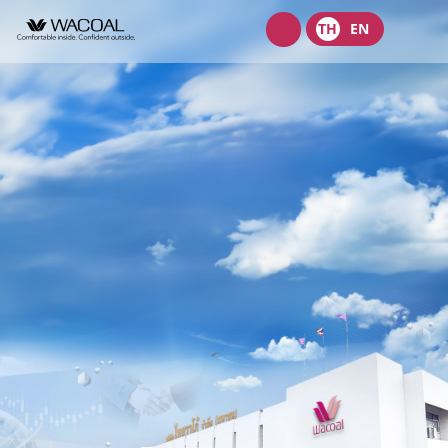
Wacoal
TH
EN
shop
เกี่ยวกับเรา
วิสัยทัศน์ พันธกิจ และค่านิยม
ผลิตภัณฑ์
ประวัติความเป็นมา
ชุดชั้นในสตรี
นักลงทุนสัมพันธ์
ลักษณะการประกอบธุรกิจ
ชุดเด็ก
หน้าแรกนักลงทุนสัมพันธ์
การกำกับดูแลกิจการ
โครงสร้างองค์กร
ชุดชั้นนอกสตรี
ข้อมูลองค์กร
คณะกรรมการ
หลักการกำกับดูแลกิจการที่ดี
ความยั่งยืน
จุดเด่นทางการเงิน
โครงสร้างบริษัทในกลุ่ม
รายงานคณะกรรมการธรรมาภิบาลและการพัฒนาเพื่อความยั่งยืน
นโยบายการจัดการด้านความยั่งยืน
ข่าวสาร
รายงานประจำปีและรายไตรมาส
ผู้บริหาร
รายงานการปฎิบัติตามหลักการกำกับดูแลกิจการ
กลยุทธ์ด้านความยั่งยืน
ข้อมูลราคาหลักทรัพย์
ข้อบังคับบริษัท
สมัครงาน
การต่อต้านคอร์รัปชัน
นโยบายด้านสังคม
ข้อมูลสำหรับผู้ถือหุ้น
นโยบายการแจ้งเบาะแสหรือข้อร้องเรียน
ติดต่อ
นโยบายด้านสิ่งแวดล้อม
ข่าวสารเพื่อนักลงทุน
นโยบายการกำกับดูแลบริษัทย่อยและบริษัทร่วม
การขับเคลื่อนธุรกิจเพื่อความยั่งยืน
บริษัท ไทยวาโก้ จำกัด (มหาชน)
ข้อมูลนำเสนอ
นโยบายการสรรหากรรมการบริษัทและผู้บริหารระดับสูง
การบริหารจัดการห่วงโซ่คุณค่าของธุรกิจ
บริษัท วาโก้ศรีราชา จำกัด
สอบถามข้อมูลนักลงทุน