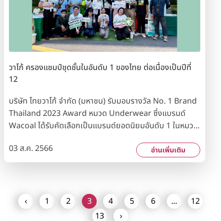
สิ่งแวดล้อม ส่งผลให้ชุดชั้นในสตรีแบรนด์ Wacoal เป็นหนึ่งใน
ใจผู้บริโภค
วาโก้ ครองแชมป์ชุดชั้นในอันดับ 1 ของไทย ต่อเนื่องเป็นปีที่
12
บริษัท ไทยวาโก้ จำกัด (มหาชน) รับมอบรางวัล No. 1 Brand
Thailand 2023 Award หมวด Underwear ซึ่งแบรนด์
Wacoal ได้รับคัดเลือกเป็นแบรนด์ยอดนิยมอันดับ 1 ในหมวด
ชุดชั้นในต่อเนื่องเป็นปีที่ 12 จากผลสำรวจความนิยมของผู้
03 ส.ค. 2566
บริโภคจากกลุ่มตัวอย่างทั่วประเทศ โดยนิตยสาร Marketeer
อ่านเพิ่มเติม
และสถาบันวิจัยการตลาดระดับโลก รางวัลดังกล่าวสะท้อนให้
เห็นถึงความเชื่อมั่นและความไว้วางใจของผู้บริโภคทั่วประเทศที่
มีต่อแบรนด์ Wacoal มาอย่างยาวนาน รวมทั้งแสดงถึงความ
มุ่งมั่นของบริษัทฯ ในการพัฒนานวัตกรรมสินค้าและบริการ
‹
1
2
3
4
5
6
...
12
อย่างต่อเนื่องเพื่อตอบสนองความต้องการของลูกค้าทุกวัย
13
›