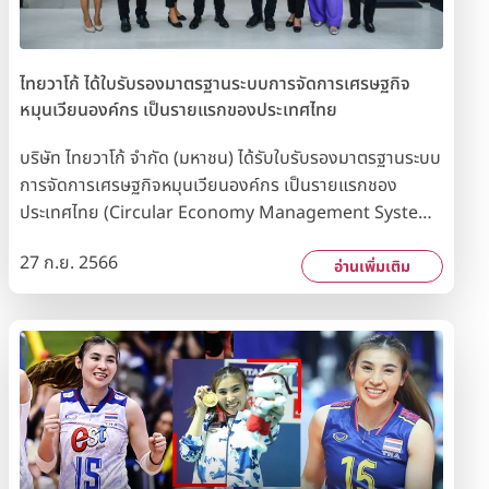
ไทยวาโก้ ได้ใบรับรองมาตรฐานระบบการจัดการเศรษฐกิจ
หมุนเวียนองค์กร เป็นรายแรกของประเทศไทย
บริษัท ไทยวาโก้ จำกัด (มหาชน) ได้รับใบรับรองมาตรฐานระบบ
การจัดการเศรษฐกิจหมุนเวียนองค์กร เป็นรายแรกชอง
ประเทศไทย (Circular Economy Management System :
CEMS) จาก Bureau Veritas Certification (Thailand)
27 ก.ย. 2566
Ltd. ภายใต้ขอบเขต ยกทรง เครื่องหมายการค้า WACOAL
อ่านเพิ่มเติม
การรับรองดังกล่าวแสดงให้เห็นถึงความมุ่งมั่นของบริษัทฯ ใน
การขับเคลื่อนธุรกิจให้เติบโตอย่างยั่งยืน ตามแนวคิด
เศรษฐกิจหมุนเวียน โดยมุ่งเน้นการใช้ทรัพยากรให้เกิด
ประโยชน์สูงสุด ทั้งการนำวัตถุดิบกลับมาใช้ซ้ำ เพื่อทดแทนการ
ใช้ทรัพยากรใหม่ และลดขยะหรือของเสียเหลือศูนย์ (Zero
Waste) ด้วยการนำขยะหรือของเสียที่ถูกใช้แล้วมาผลิตซ้ำหรือ
ใช้ประโยชน์ใหม่ เกิดการหมุนเวียนในการใช้ทรัพยากรที่อยู่
อย่างจำกัด ก้าวสู่ระบบเศรษฐกิจหมุนเวียน ผ่านการดำเนินการ