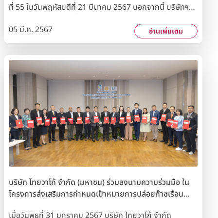
ที่ 55 ในวันพฤหัสบดีที่ 21 มีนาคม 2567 นอกจากนี้ บริษัทฯ
ขอแจ้งวันกำหนดรายชื่อผู้ถือหุ้น (Record Date) ที่มีสิทธิรับ
05 มี.ค. 2567
เงินปันผลในวันพฤหัสบดีที่ 2 พฤษภาคม 2567 โดยบริษัทฯ ได้
อ่านเพิ่มเติม
กำหนดจ่ายเงินปันผลให้แก่ผู้ถือหุ้นในวันอังคารที่ 21
พฤษภาคม 2567
บริษัท ไทยวาโก้ จำกัด (มหาชน) ร่วมลงนามความร่วมมือ ใน
โครงการส่งเสริมการกำหนดเป้าหมายการปล่อยก๊าซเรือน
กระจกของภาคอุตสาหกรรม เพื่อมุ่งสู่เป้าหมาย Net Zero
เมื่อวันพุธที่ 31 มกราคม 2567 บริษัท ไทยวาโก้ จำกัด
GHG Emission ด้วยวิธีกำหนดเป้าหมายทางวิทยาศาสตร์