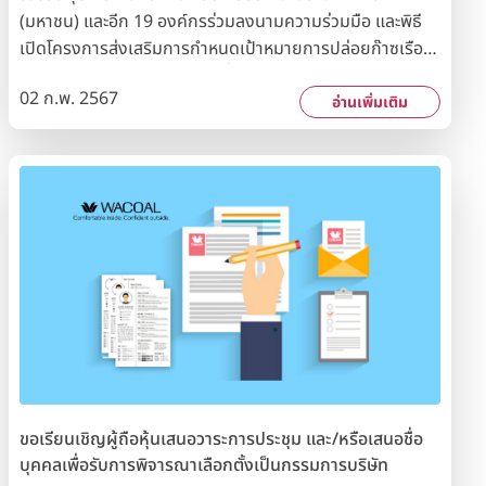
(มหาชน) และอีก 19 องค์กรร่วมลงนามความร่วมมือ และพิธี
(Science Based Target: SBT)
เปิดโครงการส่งเสริมการกำหนดเป้าหมายการปล่อยก๊าซเรือน
กระจกของภาคอุตสาหกรรม เพื่อมุ่งสู่เป้าหมาย Net Zero
02 ก.พ. 2567
GHG Emission ด้วยวิธีกำหนดเป้าหมายทางวิทยาศาสตร์
อ่านเพิ่มเติม
(Science Based Target: SBT) จัดโดย องค์การบริหาร
จัดการก๊าซเรือนกระจก (องค์การมหาชน) (อบก.) ร่วมกับ ศูนย์
ความเป็นเลิศทางด้านพลังงานเชิงนิเวศเศรษฐกิจ ภาควิชา
วิศวกรรมเคมี คณะวิศวกรรมศาสตร์มหาวิทยาลัยธรรมศาสตร์
ภายใต้ความร่วมมือในครั้งนี้ ทางบริษัทฯ จะได้รับการส่งเสริม
และสนับสนุนทางเทคนิค ได้รับคำปรึกษาด้านการตั้งเป้าหมาย
ทางวิทยาศาสตร์ (SBT) และฝึกอบรมเกี่ยวกับเรื่องการ
รายงาน การคำนวณ ปริมาณการปล่อยก๊าซเรือนกระจกของ
องค์กร รวมทั้งแนวทางดำเนินงาน/เทคโนโลยีที่จะนำมาใช้ เพื่อ
ให้บรรลุเป้าหมาย Net Zero Pathway และ Net Zero GHG
Emission
ขอเรียนเชิญผู้ถือหุ้นเสนอวาระการประชุม และ/หรือเสนอชื่อ
บุคคลเพื่อรับการพิจารณาเลือกตั้งเป็นกรรมการบริษัท