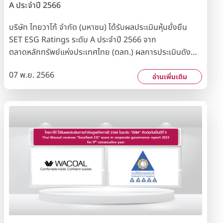
A ประจำปี 2566
บริษัท ไทยวาโก้ จำกัด (มหาชน) ได้รับผลประเมินหุ้นยั่งยืน
SET ESG Ratings ระดับ A ประจำปี 2566 จาก
ตลาดหลักทรัพย์แห่งประเทศไทย (ตลท.) ผลการประเมินดัง
กล่าวแสดงให้เห็นถึงความมุ่งมั่นของบริษัทฯ ในการดำเนิน
07 พ.ย. 2566
ธุรกิจอย่างยั่งยืน โดยคำนึงถึงความรับผิดชอบต่อสังคม สิ่ง
อ่านเพิ่มเติม
แวดล้อม และมีการบริหารงานตามหลักบรรษัทภิบาล
(Environmental, Social and Governance : ESG)