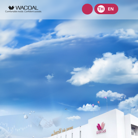
Wacoal
TH
EN
shop
เกี่ยวกับเรา
วิสัยทัศน์ พันธกิจ และค่านิยม
ผลิตภัณฑ์
ประวัติความเป็นมา
ชุดชั้นในสตรี
นักลงทุนสัมพันธ์
ลักษณะการประกอบธุรกิจ
ชุดเด็ก
หน้าแรกนักลงทุนสัมพันธ์
การกำกับดูแลกิจการ
โครงสร้างองค์กร
ชุดชั้นนอกสตรี
ข้อมูลองค์กร
คณะกรรมการ
หลักการกำกับดูแลกิจการที่ดี
ความยั่งยืน
จุดเด่นทางการเงิน
โครงสร้างบริษัทในกลุ่ม
รายงานคณะกรรมการธรรมาภิบาลและการพัฒนาเพื่อความยั่งยืน
นโยบายการจัดการด้านความยั่งยืน
ข่าวสาร
รายงานประจำปีและรายไตรมาส
ผู้บริหาร
รายงานการปฎิบัติตามหลักการกำกับดูแลกิจการ
กลยุทธ์ด้านความยั่งยืน
ข้อมูลราคาหลักทรัพย์
ข้อบังคับบริษัท
สมัครงาน
การต่อต้านคอร์รัปชัน
นโยบายด้านสังคม
ข้อมูลสำหรับผู้ถือหุ้น
นโยบายการแจ้งเบาะแสหรือข้อร้องเรียน
ติดต่อ
นโยบายด้านสิ่งแวดล้อม
ข่าวสารเพื่อนักลงทุน
นโยบายการกำกับดูแลบริษัทย่อยและบริษัทร่วม
การขับเคลื่อนธุรกิจเพื่อความยั่งยืน
บริษัท ไทยวาโก้ จำกัด (มหาชน)
ข้อมูลนำเสนอ
นโยบายการสรรหากรรมการบริษัทและผู้บริหารระดับสูง
การบริหารจัดการห่วงโซ่คุณค่าของธุรกิจ
บริษัท วาโก้ศรีราชา จำกัด
สอบถามข้อมูลนักลงทุน