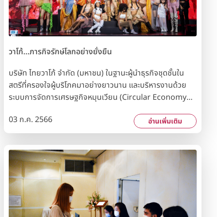
วาโก้…ภารกิจรักษ์โลกอย่างยั่งยืน
บริษัท ไทยวาโก้ จำกัด (มหาชน) ในฐานะผู้นำธุรกิจชุดชั้นใน
สตรีที่ครองใจผู้บริโภคมาอย่างยาวนาน และบริหารงานด้วย
ระบบการจัดการเศรษฐกิจหมุนเวียน (Circular Economy
Management System : CEMS) จัดแสดงผลงาน
03 ก.ค. 2566
นวัตกรรมผลิตภัณฑ์ ภายใต้แนวคิด WACOAL LOVE EARTH
อ่านเพิ่มเติม
“NOT A COLLECTION. IT’S OUR MISSION.” เพราะวาโก้
ไม่ใช่แค่คอลเลกชันชุดชั้นใน แต่คือภารกิจรักษ์โลกอย่างยั่งยืน
ในงานสหกรุ๊ปแฟร์ ครั้งที่ 27 บริษัทฯ ได้เปิดตัว 2 คอลเลคชัน
ใหม่ คือ "WACOAL INDIN" ชุดชั้นในที่รังสรรค์ด้วยความงาม
จากสีสันธรรมชาติของชั้นดิน อีกทั้งเพิ่มคุณค่าในการสวมใส่
ด้วยการผลิตจากเส้นใยธรรมชาติและวัสดุหมุนเวียน และ
“WACOAL FREEDOM อิสระ…ที่ไม่มีนิยาม” รุ่น Limited