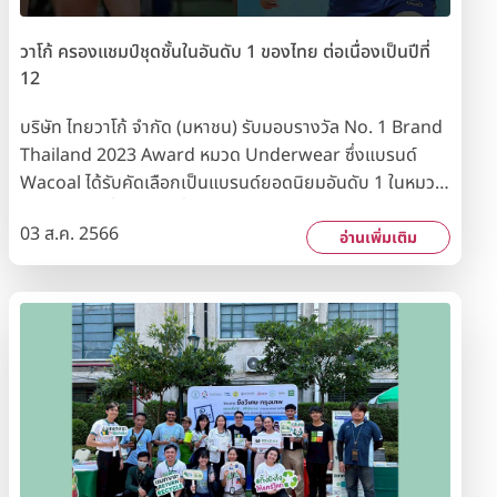
นำมาออกแบบผลิตภัณฑ์ที่เป็นมิตรต่อสิ่งแวดล้อม เช่น
ผลิตภัณฑ์ชุดชั้นใน - โครงการ “Traval Bra บราม้วนได้” นำ
วาโก้ ครองแชมป์ชุดชั้นในอันดับ 1 ของไทย ต่อเนื่องเป็นปีที่
ยางพารามาทำเป็นโครงชุดชั้นในแทนโครงเหล็ก - โครงการ
12
“Wacoal Braday” รับบริจาคชุดชั้นในเก่าที่ไม่ใช้แล้วหรือ
เสื่อมสภาพมาจัดการอย่างมีระบบและกำจัดอย่างถูกวิธี พร้อม
บริษัท ไทยวาโก้ จำกัด (มหาชน) รับมอบรางวัล No. 1 Brand
ทั้งแปรเปลี่ยนเป็นพลังงานเชื้อเพลิง ช่วยลดขยะชุมชน ลดการ
Thailand 2023 Award หมวด Underwear ซึ่งแบรนด์
ใช้ทรัพยากรธรรมชาติ และลดผลกระทบจากสภาวะโลกร้อน -
Wacoal ได้รับคัดเลือกเป็นแบรนด์ยอดนิยมอันดับ 1 ในหมวด
แคมเปญ Wacoal Love Earth ที่มีแนวคิด “NOT A
ชุดชั้นในต่อเนื่องเป็นปีที่ 12 จากผลสำรวจความนิยมของผู้
03 ส.ค. 2566
COLLECTION. IT’S OUR MISSION.” เพราะวาโก้ไม่ใช่แค่
บริโภคจากกลุ่มตัวอย่างทั่วประเทศ โดยนิตยสาร Marketeer
อ่านเพิ่มเติม
คอลเลกชันชุดชั้นใน แต่คือภารกิจรักษ์โลกอย่างยั่งยืน ทั้งนี้
และสถาบันวิจัยการตลาดระดับโลก รางวัลดังกล่าวสะท้อนให้
การรับรองมาตรฐานระบบการจัดการเศรษฐกิจหมุนเวียน
เห็นถึงความเชื่อมั่นและความไว้วางใจของผู้บริโภคทั่วประเทศที่
องค์กรดังกล่าว เป็นการดำเนินการตามเป้าหมายความยั่งยืน
มีต่อแบรนด์ Wacoal มาอย่างยาวนาน รวมทั้งแสดงถึงความ
ขององค์การสหประชาชาติ (Sustainable Development
มุ่งมั่นของบริษัทฯ ในการพัฒนานวัตกรรมสินค้าและบริการ
Goals : SDGs) คือ เป้าหมายที่ 12 การผลิตและการบริโภค
อย่างต่อเนื่องเพื่อตอบสนองความต้องการของลูกค้าทุกวัย
อย่างยั่งยืน และเป้าหมายที่ 13 การลดการเปลี่ยนแปลงสภาพ
ทุกไซซ์ ทุกคัพ ตลอดจนใส่ใจต่อกระบวนการผลิตที่เป็นมิตรต่อ
ภูมิอากาศ
สิ่งแวดล้อม ส่งผลให้ชุดชั้นในสตรีแบรนด์ Wacoal เป็นหนึ่งใน
ใจผู้บริโภค