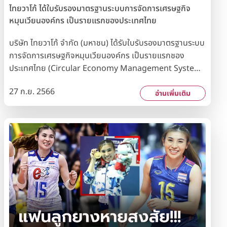
ไทยวาโก้ ได้ใบรับรองมาตรฐานระบบการจัดการเศรษฐกิจ
หมุนเวียนองค์กร เป็นรายแรกของประเทศไทย
บริษัท ไทยวาโก้ จำกัด (มหาชน) ได้รับใบรับรองมาตรฐานระบบ
การจัดการเศรษฐกิจหมุนเวียนองค์กร เป็นรายแรกชอง
ประเทศไทย (Circular Economy Management System :
CEMS) จาก Bureau Veritas Certification (Thailand)
27 ก.ย. 2566
Ltd. ภายใต้ขอบเขต ยกทรง เครื่องหมายการค้า WACOAL
อ่านเพิ่มเติม
การรับรองดังกล่าวแสดงให้เห็นถึงความมุ่งมั่นของบริษัทฯ ใน
การขับเคลื่อนธุรกิจให้เติบโตอย่างยั่งยืน ตามแนวคิด
เศรษฐกิจหมุนเวียน โดยมุ่งเน้นการใช้ทรัพยากรให้เกิด
ประโยชน์สูงสุด ทั้งการนำวัตถุดิบกลับมาใช้ซ้ำ เพื่อทดแทนการ
ใช้ทรัพยากรใหม่ และลดขยะหรือของเสียเหลือศูนย์ (Zero
Waste) ด้วยการนำขยะหรือของเสียที่ถูกใช้แล้วมาผลิตซ้ำหรือ
ใช้ประโยชน์ใหม่ เกิดการหมุนเวียนในการใช้ทรัพยากรที่อยู่
อย่างจำกัด ก้าวสู่ระบบเศรษฐกิจหมุนเวียน ผ่านการดำเนินการ
โครงการที่สำคัญของบริษัทฯ เช่น - โครงการ “ขวดใสเพื่อโลก
สวย” นำขวดพลาสติกมารีไซเคิลและแปรรูปเป็นเส้นด้าย เพื่อ