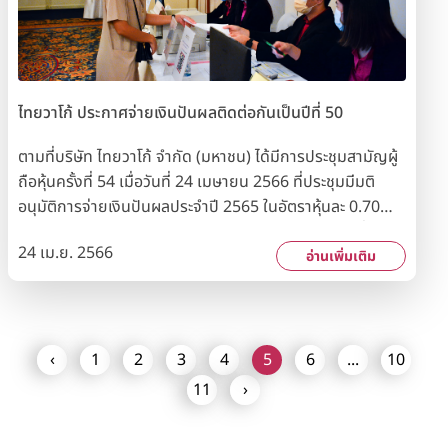
Underwear เช่น กางเกงบ็อกเซอร์ผ้าลูกไม้สำหรับผู้ชายที่
พร้อมเปิดกว้างรับสิ่งใหม่และเพิ่มเติมสีสันให้กับชีวิต โดย
ภายในงานผู้เข้าชมสามารถติดตามชมภารกิจวาโก้รักษ์โลก
ด้วยการนำแท่น Icon วางตามหัวข้อภารกิจของวาโก้ เช่น
ผลิตภัณฑ์เพื่อความยั่งยืน ตามแนวทาง “BCG Model”
ไทยวาโก้ ประกาศจ่ายเงินปันผลติดต่อกันเป็นปีที่ 50
นอกจากนี้บริษัทฯ จัดแสดง Wacoal Love Earth Fashion
Show 2023 ที่นำเสนอผ่าน WACOAL FOR ALL MODEL
ตามที่บริษัท ไทยวาโก้ จำกัด (มหาชน) ได้มีการประชุมสามัญผู้
ทั้ง 3 ธีม ได้แก่ 1. WACOAL NFT เมื่อโลกจริงมาเชื่อมกับโลก
ถือหุ้นครั้งที่ 54 เมื่อวันที่ 24 เมษายน 2566 ที่ประชุมมีมติ
เสมือน 2. WACOAL FOR ALL ชุดชั้นในวาโก้สำหรับทุกคน ทุก
อนุมัติการจ่ายเงินปันผลประจำปี 2565 ในอัตราหุ้นละ 0.70
วัย ทุกไซซ์ ทุกคัพ อีกทั้งวาโก้ทุกชิ้นยังเป็นผลิตภัณฑ์เพื่อ
บาท รวมเป็นเงินทั้งสิ้น 84 ล้านบาท โดยวันกำหนดรายชื่อผู้ถือ
ความยั่งยืน เพราะผลิตจากวัสดุธรรมชาติ หรือวัสดุรีไซเคิล
24 เม.ย. 2566
หุ้น (Record Date) ที่มีสิทธิรับเงินปันผล คือ วันจันทร์ที่ 8
อ่านเพิ่มเติม
ผ่านกระบวนการผลิตที่ปลอดภัยจากสารพิษ และเป็นมิตรต่อสิ่ง
พฤษภาคม 2566 และกำหนดจ่ายเงินปันผลให้แก่ผู้ถือหุ้นในวัน
แวดล้อม 3. WACOAL INDIN ชุดชั้นในที่ได้รับแรงบันดาลใจ
อังคารที่ 23 พฤษภาคม 2566 นับเป็นการจ่ายเงินปันผลให้กับ
จากสีของชั้นดิน 4 เฉดสี
ผู้ถือหุ้นของบริษัทฯ ติดต่อกันเป็นปีที่ 50 ซึ่งแสดงให้เห็นถึง
การมุ่งเน้นสร้างมูลค่าเพิ่มให้กับผู้ถือหุ้นมาโดยตลอด สำหรับผู้
‹
1
2
3
4
5
6
...
10
ถือหุ้นที่ต้องการชมภาพการประชุมสามัญผู้ถือหุ้นในครั้งนี้
11
›
บริษัทฯ ได้จัดให้มีการบันทึกภาพการประชุมในรูปของสื่อวิดี
ทัศน์และพร้อมให้บริการเผยแพร่แก่ผู้ถือหุ้นที่สนใจ