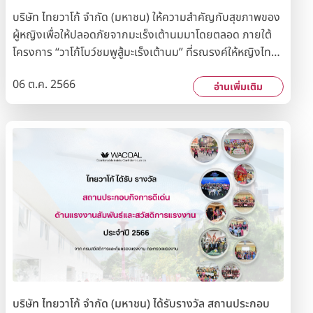
บริษัท ไทยวาโก้ จำกัด (มหาชน) ให้ความสำคัญกับสุขภาพของ
ผู้หญิงเพื่อให้ปลอดภัยจากมะเร็งเต้านมมาโดยตลอด ภายใต้
โครงการ “วาโก้โบว์ชมพูสู้มะเร็งเต้านม” ที่รณรงค์ให้หญิงไทย
โดยเฉพาะกลุ่มแม่บ้านและสตรีสูงอายุในชุมชน ได้ตระหนัก มี
06 ต.ค. 2566
ความรู้ความเข้าใจในการดูแลตัวเองให้ปลอดภัย ห่างไกลจาก
อ่านเพิ่มเติม
มะเร็งเต้านม ด้วยการส่งเสริมให้จัดโครงการมาอย่างต่อเนื่อง
กว่า 24 ปี โดยล่าสุดร่วมกับสำนักงานเขตสาทร นำโดย นาย
ชาติชาย กุละนำพล ผู้อำนวยการเขตสาทร และ โรงพยาบาล
เจริญกรุงประชารักษ์ นำโดย นายแพทย์กมลรัตน์ จงธนากร
จัดกิจกรรม “วาโก้โบว์ชมพูสู้มะเร็งเต้านม เพื่อชุมชน” ซึ่งเป็น
ส่วนหนึ่งของโครงการ “วาโก้โบว์ชมพูสู้มะเร็งเต้านม” ให้กับ
ประชาชนในชุมชนพื้นที่เขตสาทรจัดให้ความรู้เกี่ยวกับมะเร็งเต้า
นม สอนวิธีการดูแลตนเองให้ห่างไกลจากมะเร็งเต้านม พร้อม
สาธิตการตรวจหาความผิดปกติของเต้านมด้วยตนเอง โดยทีม
แพทย์และพยาบาลจากโรงพยาบาลเจริญกรุงประชารักษ์
พร้อมฝึกปฏิบัติการตรวจเต้านมด้วยตนเอง และตรวจคัด
กรองเต้านมโดยพยาบาลผู้เชี่ยวชาญ หากพบความผิดปกติจะ
บริษัท ไทยวาโก้ จำกัด (มหาชน) ได้รับรางวัล สถานประกอบ