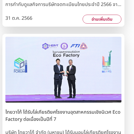
การกำกับดูแลกิจการบริษัทจดทะเบียนไทยประจำปี 2566 จาก
สมาคมส่งเสริมสถาบันกรรมการบริษัทไทย (IOD) ร่วมกับ
31 ต.ค. 2566
สำนักงานคณะกรรมการกำกับหลักทรัพย์และตลาดหลักทรัพย์
อ่านเพิ่มเติม
(ก.ล.ต.) และตลาดหลักทรัพย์แห่งประเทศไทย (ตลท.) ผลการ
ประเมินดังกล่าวแสดงให้เห็นถึงความมุ่งมั่นของบริษัทฯ ในการ
ดำเนินกิจการภายใต้หลักการกำกับดูแลกิจการที่ดีมาโดย
ตลอด ควบคู่ไปกับการดำเนินธุรกิจอย่างสมดุลตามแนวทาง
การพัฒนาอย่างยั่งยืนทั้งด้านเศรษฐกิจ สังคม และสิ่ง
แวดล้อม
ไทยวาโก้ ได้รับโล่เกียรติยศโรงงานอุตสาหกรรมเชิงนิเวศ Eco
Factory ต่อเนื่องเป็นปีที่ 7
บริษัท ไทยวาโก้ จำกัด (มหาชน) ได้รับมอบโล่เกียรติยศโรงงาน