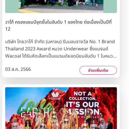
วาโก้ ครองแชมป์ชุดชั้นในอันดับ 1 ของไทย ต่อเนื่องเป็นปีที่
12
บริษัท ไทยวาโก้ จำกัด (มหาชน) รับมอบรางวัล No. 1 Brand
Thailand 2023 Award หมวด Underwear ซึ่งแบรนด์
Wacoal ได้รับคัดเลือกเป็นแบรนด์ยอดนิยมอันดับ 1 ในหมวด
ชุดชั้นในต่อเนื่องเป็นปีที่ 12 จากผลสำรวจความนิยมของผู้
03 ส.ค. 2566
บริโภคจากกลุ่มตัวอย่างทั่วประเทศ โดยนิตยสาร Marketeer
อ่านเพิ่มเติม
และสถาบันวิจัยการตลาดระดับโลก รางวัลดังกล่าวสะท้อนให้
เห็นถึงความเชื่อมั่นและความไว้วางใจของผู้บริโภคทั่วประเทศที่
มีต่อแบรนด์ Wacoal มาอย่างยาวนาน รวมทั้งแสดงถึงความ
มุ่งมั่นของบริษัทฯ ในการพัฒนานวัตกรรมสินค้าและบริการ
อย่างต่อเนื่องเพื่อตอบสนองความต้องการของลูกค้าทุกวัย
ทุกไซซ์ ทุกคัพ ตลอดจนใส่ใจต่อกระบวนการผลิตที่เป็นมิตรต่อ
สิ่งแวดล้อม ส่งผลให้ชุดชั้นในสตรีแบรนด์ Wacoal เป็นหนึ่งใน
ใจผู้บริโภค