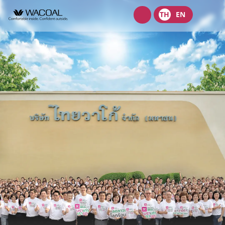
Wacoal
TH
EN
shop
เกี่ยวกับเรา
วิสัยทัศน์ พันธกิจ และค่านิยม
ผลิตภัณฑ์
ประวัติความเป็นมา
ชุดชั้นในสตรี
นักลงทุนสัมพันธ์
ลักษณะการประกอบธุรกิจ
ชุดเด็ก
หน้าแรกนักลงทุนสัมพันธ์
การกำกับดูแลกิจการ
โครงสร้างองค์กร
ชุดชั้นนอกสตรี
ข้อมูลองค์กร
คณะกรรมการ
หลักการกำกับดูแลกิจการที่ดี
ความยั่งยืน
จุดเด่นทางการเงิน
โครงสร้างบริษัทในกลุ่ม
รายงานคณะกรรมการธรรมาภิบาลและการพัฒนาเพื่อความยั่งยืน
นโยบายการจัดการด้านความยั่งยืน
ข่าวสาร
รายงานประจำปีและรายไตรมาส
ผู้บริหาร
รายงานการปฎิบัติตามหลักการกำกับดูแลกิจการ
กลยุทธ์ด้านความยั่งยืน
ข้อมูลราคาหลักทรัพย์
ข้อบังคับบริษัท
สมัครงาน
การต่อต้านคอร์รัปชัน
นโยบายด้านสังคม
ข้อมูลสำหรับผู้ถือหุ้น
นโยบายการแจ้งเบาะแสหรือข้อร้องเรียน
ติดต่อ
นโยบายด้านสิ่งแวดล้อม
ข่าวสารเพื่อนักลงทุน
นโยบายการกำกับดูแลบริษัทย่อยและบริษัทร่วม
การขับเคลื่อนธุรกิจเพื่อความยั่งยืน
บริษัท ไทยวาโก้ จำกัด (มหาชน)
ข้อมูลนำเสนอ
นโยบายการสรรหากรรมการบริษัทและผู้บริหารระดับสูง
การบริหารจัดการห่วงโซ่คุณค่าของธุรกิจ
บริษัท วาโก้ศรีราชา จำกัด
สอบถามข้อมูลนักลงทุน