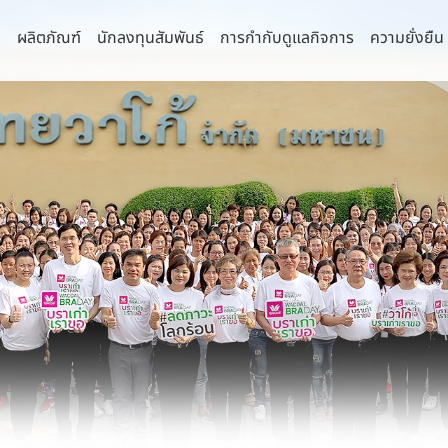
า
ผลิตภัณฑ์
นักลงทุนสัมพันธ์
การกำกับดูแลกิจการ
ความยั่งยืน
่านิยม
จการที่ดี
านความยั่งยืน
กัด (มหาชน)
รายงานประจำปีและรายไตรมาส
คณะกรรมการ
นโยบายการบริหาร
รธรรมาภิบาลและการพัฒนาเพื่อความ
ยืน
 จำกัด
งบการเงิน
คณะกรรมการบริษัท
นโยบายด้านภาษี
ิจ
ำกัด
รายงานประจำปี (แบบ 56-1 One Report)
คณะกรรมการตรวจสอบ
นโยบายด้านสิทธิ
ามหลักการกำกับดูแลกิจการ
ล้อม
รี จำกัด
การวิเคราะห์และคำอธิบายของฝ่ายจัดการ
คณะกรรมการสรรหาและพิจารณาค่า
นโยบายความเป็นส
น
ตอบแทน
พื่อความยั่งยืน
ุรี จำกัด
IR Download
นโยบายความมั่นค
แสหรือข้อร้องเรียน
คณะกรรมการบริหารความเสี่ยง
คอมพิวเตอร์
งโซ่คุณค่าของธุรกิจ
ำกัด
ข้อมูลสำหรับผู้ถือหุ้น
ลบริษัทย่อยและบริษัทร่วม
คณะกรรมการธรรมาภิบาลและการพัฒนาเพื่อ
นโยบายการสื่อสา
จำกัด
การประชุมผู้ถือหุ้น
ความยั่งยืน
มการบริษัทและผู้บริหารระดับสูง
นโยบายและการจ่ายเงินปันผล
คณะกรรมการบริหาร
ผู้บริหาร