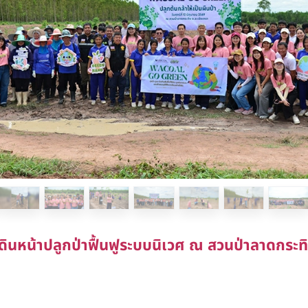
 เดินหน้าปลูกป่าฟื้นฟูระบบนิเวศ ณ สวนป่าลาดกระ