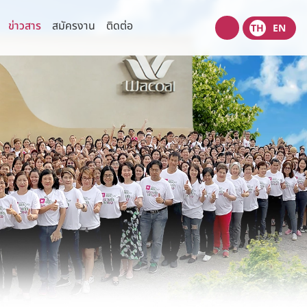
ข่าวสาร
สมัครงาน
ติดต่อ
TH
EN
Wacoal
shop
ความเสี่ยง
ข่าวสารเพื่อนักลงทุน
ข้อมูลแจ้งตลาดหลักทรัพย์
มนุษยชน
ข่าวนักลงทุนสัมพันธ์
่วนตัว
ปฎิทินกิจกรรมนักลงทุน
งปลอดภัยของข้อมูลและระบบ
เว็บไซต์ที่เกี่ยวข้อง
ข้อมูลนำเสนอ
รการตลาด
ไทยวาโก้พบนักลงทุน
(Opportunity Day)
สอบถามข้อมูลนักลงทุน
ติดต่อนักลงทุนสัมพันธ์