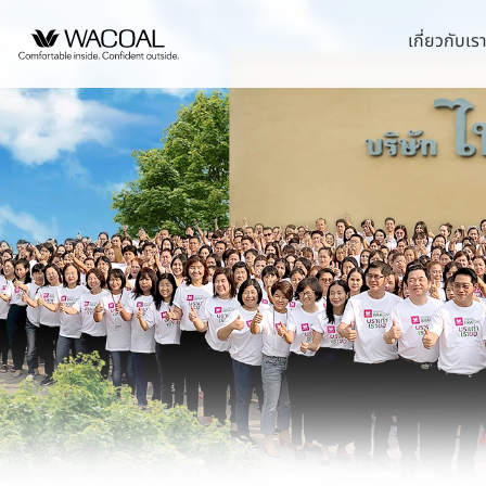
เกี่ยวกับเร
หน้าแรกนักลงทุนสัมพันธ์
วิสัยทัศน์ พันธกิจ และค
ชุดชั้นในสตรี
หลักการกำกับดูแลกิ
นโยบายการจัดการด้
บริษัท ไทยวาโก้ จำ
ข้อมูลองค์กร
ประวัติความเป็นมา
ชุดเด็ก
รายงานคณะกรรมกา
กลยุทธ์ด้านความยั่ง
บริษัท วาโก้ศรีราชา
ยั่งยืน
ข้อมูลองค์กรโดยสังเขป
ลักษณะการประกอบธุรก
ชุดชั้นนอกสตรี
นโยบายด้านสังคม
บริษัท วาโก้ลำพูน จ
รายงานการปฎิบัติต
โครงสร้างการถือหุ้น
โครงสร้างองค์กร
นโยบายด้านสิ่งแวด
บริษัท วาโก้กบินทร์บุ
การต่อต้านคอร์รัปชั
โครงสร้างบริษัทในกลุ่ม
การขับเคลื่อนธุรกิจเ
บริษัท ภัทยากบินทร์บ
จุดเด่นทางการเงิน
นโยบายการแจ้งเบาะ
ข้อบังคับบริษัท
การบริหารจัดการห่ว
บริษัท โทรา 1010 จ
สรุปข้อมูลทางการเงิน
นโยบายการกำกับดูแ
บริษัท วาโก้แม่สอด 
ความสามารถในการทำกำไร
นโยบายการสรรหากรร
ความมีเสถียรภาพ
อัตราส่วนต่อหุ้น
ข้อมูลราคาหลักทรัพย์