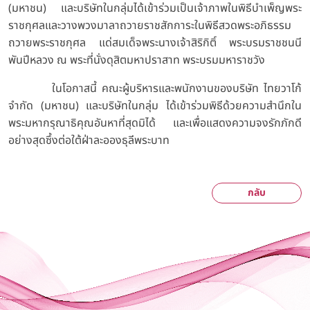
(มหาชน) และบริษัทในกลุ่มได้เข้าร่วมเป็นเจ้าภาพในพิธีบำเพ็ญพระ
ราชกุศลและวางพวงมาลาถวายราชสักการะในพิธีสวดพระอภิธรรม
ถวายพระราชกุศล แด่สมเด็จพระนางเจ้าสิริกิติ์ พระบรมราชชนนี
พันปีหลวง ณ พระที่นั่งดุสิตมหาปราสาท พระบรมมหาราชวัง
ในโอกาสนี้ คณะผู้บริหารและพนักงานของบริษัท ไทยวาโก้
จำกัด (มหาชน) และบริษัทในกลุ่ม ได้เข้าร่วมพิธีด้วยความสำนึกใน
พระมหากรุณาธิคุณอันหาที่สุดมิได้ และเพื่อแสดงความจงรักภักดี
อย่างสุดซึ้งต่อใต้ฝ่าละอองธุลีพระบาท
กลับ