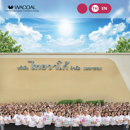
Wacoal
TH
EN
shop
เกี่ยวกับเรา
วิสัยทัศน์ พันธกิจ และค่านิยม
ผลิตภัณฑ์
ประวัติความเป็นมา
ชุดชั้นในสตรี
นักลงทุนสัมพันธ์
ลักษณะการประกอบธุรกิจ
ชุดเด็ก
หน้าแรกนักลงทุนสัมพันธ์
การกำกับดูแลกิจการ
โครงสร้างองค์กร
ชุดชั้นนอกสตรี
ข้อมูลองค์กร
คณะกรรมการ
หลักการกำกับดูแลกิจการที่ดี
ความยั่งยืน
จุดเด่นทางการเงิน
โครงสร้างบริษัทในกลุ่ม
รายงานคณะกรรมการธรรมาภิบาลและการพัฒนาเพื่อความยั่งยืน
นโยบายการจัดการด้านความยั่งยืน
ข่าวสาร
รายงานประจำปีและรายไตรมาส
ผู้บริหาร
รายงานการปฎิบัติตามหลักการกำกับดูแลกิจการ
กลยุทธ์ด้านความยั่งยืน
ข้อมูลราคาหลักทรัพย์
ข้อบังคับบริษัท
สมัครงาน
การต่อต้านคอร์รัปชัน
นโยบายด้านสังคม
ข้อมูลสำหรับผู้ถือหุ้น
นโยบายการแจ้งเบาะแสหรือข้อร้องเรียน
ติดต่อ
นโยบายด้านสิ่งแวดล้อม
ข่าวสารเพื่อนักลงทุน
นโยบายการกำกับดูแลบริษัทย่อยและบริษัทร่วม
การขับเคลื่อนธุรกิจเพื่อความยั่งยืน
บริษัท ไทยวาโก้ จำกัด (มหาชน)
ข้อมูลนำเสนอ
นโยบายการสรรหากรรมการบริษัทและผู้บริหารระดับสูง
การบริหารจัดการห่วงโซ่คุณค่าของธุรกิจ
บริษัท วาโก้ศรีราชา จำกัด
สอบถามข้อมูลนักลงทุน