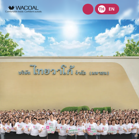
Wacoal
TH
EN
shop
เกี่ยวกับเรา
วิสัยทัศน์ พันธกิจ และค่านิยม
ผลิตภัณฑ์
ประวัติความเป็นมา
ชุดชั้นในสตรี
นักลงทุนสัมพันธ์
ลักษณะการประกอบธุรกิจ
ชุดเด็ก
หน้าแรกนักลงทุนสัมพันธ์
การกำกับดูแลกิจการ
โครงสร้างองค์กร
ชุดชั้นนอกสตรี
ข้อมูลองค์กร
คณะกรรมการ
หลักการกำกับดูแลกิจการที่ดี
ความยั่งยืน
จุดเด่นทางการเงิน
โครงสร้างบริษัทในกลุ่ม
รายงานคณะกรรมการธรรมาภิบาลและการพัฒนาเพื่อความยั่งยืน
นโยบายการจัดการด้านความยั่งยืน
ข่าวสาร
รายงานประจำปีและรายไตรมาส
ผู้บริหาร
รายงานการปฎิบัติตามหลักการกำกับดูแลกิจการ
กลยุทธ์ด้านความยั่งยืน
ข้อมูลราคาหลักทรัพย์
ข้อบังคับบริษัท
สมัครงาน
การต่อต้านคอร์รัปชัน
นโยบายด้านสังคม
ข้อมูลสำหรับผู้ถือหุ้น
นโยบายการแจ้งเบาะแสหรือข้อร้องเรียน
ติดต่อ
นโยบายด้านสิ่งแวดล้อม
ข่าวสารเพื่อนักลงทุน
นโยบายการกำกับดูแลบริษัทย่อยและบริษัทร่วม
การขับเคลื่อนธุรกิจเพื่อความยั่งยืน
บริษัท ไทยวาโก้ จำกัด (มหาชน)
ข้อมูลนำเสนอ
นโยบายการสรรหากรรมการบริษัทและผู้บริหารระดับสูง
การบริหารจัดการห่วงโซ่คุณค่าของธุรกิจ
บริษัท วาโก้ศรีราชา จำกัด
สอบถามข้อมูลนักลงทุน