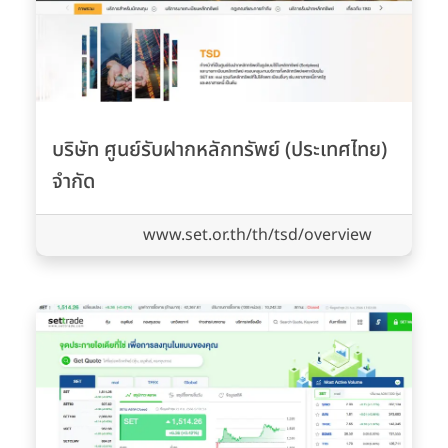
บริษัท ศูนย์รับฝากหลักทรัพย์ (ประเทศไทย)
จำกัด
www.set.or.th/th/tsd/overview