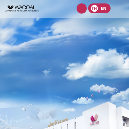
Wacoal
TH
EN
shop
เกี่ยวกับเรา
วิสัยทัศน์ พันธกิจ และค่านิยม
ผลิตภัณฑ์
ประวัติความเป็นมา
ชุดชั้นในสตรี
นักลงทุนสัมพันธ์
ลักษณะการประกอบธุรกิจ
ชุดเด็ก
หน้าแรกนักลงทุนสัมพันธ์
การกำกับดูแลกิจการ
โครงสร้างองค์กร
ชุดชั้นนอกสตรี
ข้อมูลองค์กร
คณะกรรมการ
หลักการกำกับดูแลกิจการที่ดี
ความยั่งยืน
จุดเด่นทางการเงิน
โครงสร้างบริษัทในกลุ่ม
รายงานคณะกรรมการธรรมาภิบาลและการพัฒนาเพื่อความยั่งยืน
นโยบายการจัดการด้านความยั่งยืน
ข่าวสาร
รายงานประจำปีและรายไตรมาส
ผู้บริหาร
รายงานการปฎิบัติตามหลักการกำกับดูแลกิจการ
กลยุทธ์ด้านความยั่งยืน
ข้อมูลราคาหลักทรัพย์
ข้อบังคับบริษัท
สมัครงาน
การต่อต้านคอร์รัปชัน
นโยบายด้านสังคม
ข้อมูลสำหรับผู้ถือหุ้น
นโยบายการแจ้งเบาะแสหรือข้อร้องเรียน
ติดต่อ
นโยบายด้านสิ่งแวดล้อม
ข่าวสารเพื่อนักลงทุน
นโยบายการกำกับดูแลบริษัทย่อยและบริษัทร่วม
การขับเคลื่อนธุรกิจเพื่อความยั่งยืน
บริษัท ไทยวาโก้ จำกัด (มหาชน)
ข้อมูลนำเสนอ
นโยบายการสรรหากรรมการบริษัทและผู้บริหารระดับสูง
การบริหารจัดการห่วงโซ่คุณค่าของธุรกิจ
บริษัท วาโก้ศรีราชา จำกัด
สอบถามข้อมูลนักลงทุน