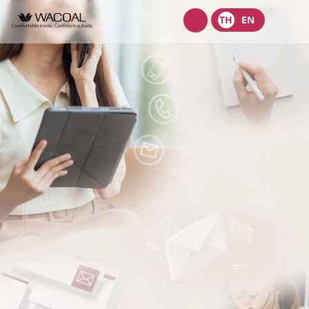
Wacoal
TH
EN
shop
เกี่ยวกับเรา
วิสัยทัศน์ พันธกิจ และค่านิยม
ผลิตภัณฑ์
ประวัติความเป็นมา
ชุดชั้นในสตรี
นักลงทุนสัมพันธ์
ลักษณะการประกอบธุรกิจ
ชุดเด็ก
หน้าแรกนักลงทุนสัมพันธ์
การกำกับดูแลกิจการ
โครงสร้างองค์กร
ชุดชั้นนอกสตรี
ข้อมูลองค์กร
คณะกรรมการ
หลักการกำกับดูแลกิจการที่ดี
ความยั่งยืน
จุดเด่นทางการเงิน
โครงสร้างบริษัทในกลุ่ม
รายงานคณะกรรมการธรรมาภิบาลและการพัฒนาเพื่อความยั่งยืน
นโยบายการจัดการด้านความยั่งยืน
ข่าวสาร
รายงานประจำปีและรายไตรมาส
ผู้บริหาร
รายงานการปฎิบัติตามหลักการกำกับดูแลกิจการ
กลยุทธ์ด้านความยั่งยืน
ข้อมูลราคาหลักทรัพย์
ข้อบังคับบริษัท
สมัครงาน
การต่อต้านคอร์รัปชัน
นโยบายด้านสังคม
ข้อมูลสำหรับผู้ถือหุ้น
นโยบายการแจ้งเบาะแสหรือข้อร้องเรียน
ติดต่อ
นโยบายด้านสิ่งแวดล้อม
ข่าวสารเพื่อนักลงทุน
นโยบายการกำกับดูแลบริษัทย่อยและบริษัทร่วม
การขับเคลื่อนธุรกิจเพื่อความยั่งยืน
บริษัท ไทยวาโก้ จำกัด (มหาชน)
ข้อมูลนำเสนอ
นโยบายการสรรหากรรมการบริษัทและผู้บริหารระดับสูง
การบริหารจัดการห่วงโซ่คุณค่าของธุรกิจ
บริษัท วาโก้ศรีราชา จำกัด
สอบถามข้อมูลนักลงทุน