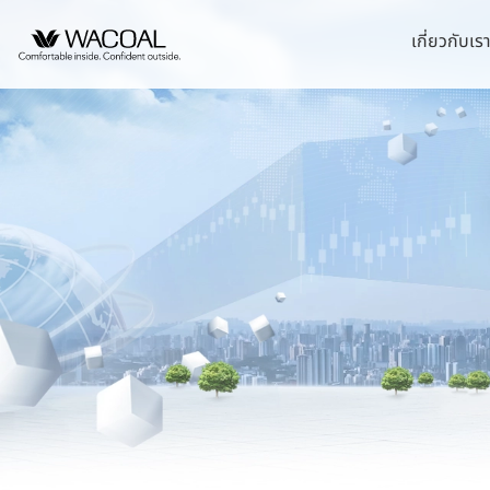
เกี่ยวกับเร
หน้าแรกนักลงทุนสัมพันธ์
วิสัยทัศน์ พันธกิจ และค
ชุดชั้นในสตรี
หลักการกำกับดูแลกิ
นโยบายการจัดการด้
บริษัท ไทยวาโก้ จำ
ข้อมูลองค์กร
ประวัติความเป็นมา
ชุดเด็ก
รายงานคณะกรรมกา
กลยุทธ์ด้านความยั่ง
บริษัท วาโก้ศรีราชา
ยั่งยืน
ข้อมูลองค์กรโดยสังเขป
ลักษณะการประกอบธุรก
ชุดชั้นนอกสตรี
นโยบายด้านสังคม
บริษัท วาโก้ลำพูน จ
รายงานการปฎิบัติต
โครงสร้างการถือหุ้น
โครงสร้างองค์กร
นโยบายด้านสิ่งแวด
บริษัท วาโก้กบินทร์บุ
การต่อต้านคอร์รัปชั
โครงสร้างบริษัทในกลุ่ม
การขับเคลื่อนธุรกิจเ
บริษัท ภัทยากบินทร์บ
จุดเด่นทางการเงิน
นโยบายการแจ้งเบาะ
ข้อบังคับบริษัท
การบริหารจัดการห่ว
บริษัท โทรา 1010 จ
สรุปข้อมูลทางการเงิน
นโยบายการกำกับดูแ
บริษัท วาโก้แม่สอด 
ความสามารถในการทำกำไร
นโยบายการสรรหากรร
ความมีเสถียรภาพ
อัตราส่วนต่อหุ้น
ข้อมูลราคาหลักทรัพย์