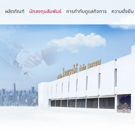
า
ผลิตภัณฑ์
นักลงทุนสัมพันธ์
การกำกับดูแลกิจการ
ความยั่งยืน
่านิยม
จการที่ดี
านความยั่งยืน
กัด (มหาชน)
รายงานประจำปีและรายไตรมาส
คณะกรรมการ
นโยบายการบริหาร
รธรรมาภิบาลและการพัฒนาเพื่อความ
ยืน
 จำกัด
งบการเงิน
คณะกรรมการบริษัท
นโยบายด้านภาษี
ิจ
ำกัด
รายงานประจำปี (แบบ 56-1 One Report)
คณะกรรมการตรวจสอบ
นโยบายด้านสิทธิ
ามหลักการกำกับดูแลกิจการ
ล้อม
รี จำกัด
การวิเคราะห์และคำอธิบายของฝ่ายจัดการ
คณะกรรมการสรรหาและพิจารณาค่า
นโยบายความเป็นส
น
ตอบแทน
พื่อความยั่งยืน
ุรี จำกัด
IR Download
นโยบายความมั่นค
แสหรือข้อร้องเรียน
คณะกรรมการบริหารความเสี่ยง
คอมพิวเตอร์
งโซ่คุณค่าของธุรกิจ
ำกัด
ข้อมูลสำหรับผู้ถือหุ้น
ลบริษัทย่อยและบริษัทร่วม
คณะกรรมการธรรมาภิบาลและการพัฒนาเพื่อ
นโยบายการสื่อสา
จำกัด
การประชุมผู้ถือหุ้น
ความยั่งยืน
มการบริษัทและผู้บริหารระดับสูง
นโยบายและการจ่ายเงินปันผล
คณะกรรมการบริหาร
ผู้บริหาร